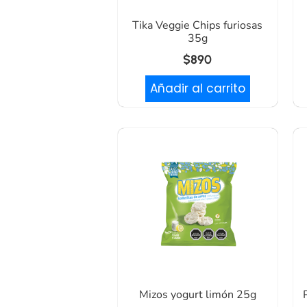
Tika Veggie Chips furiosas
35g
$
890
Añadir al carrito
Mizos yogurt limón 25g