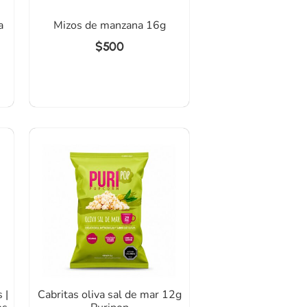
a
Mizos de manzana 16g
$
500
 |
Cabritas oliva sal de mar 12g