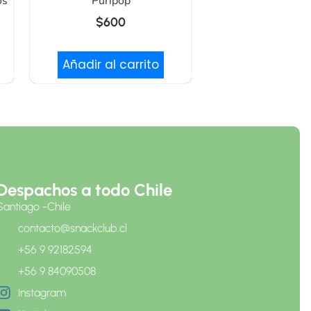
os
Puripop
$
600
Añadir al carrito
Despachos a todo Chile
Santiago -Chile
contacto@snackclub.cl
+56 9 92182594
+56 9 84090508
Instagram