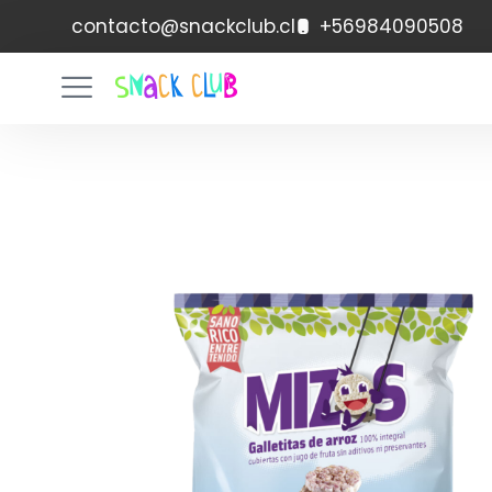
contacto@snackclub.cl
+56984090508