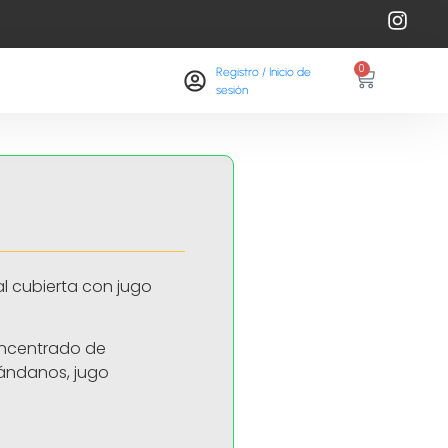
0
Registro / Inicio de
sesión​
ral cubierta con jugo
concentrado de
ándanos, jugo