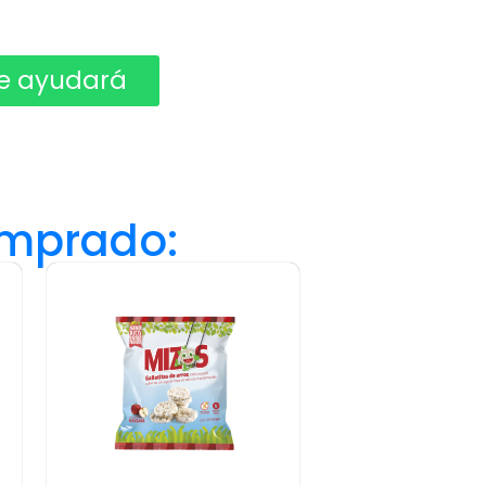
e ayudará ​
omprado: