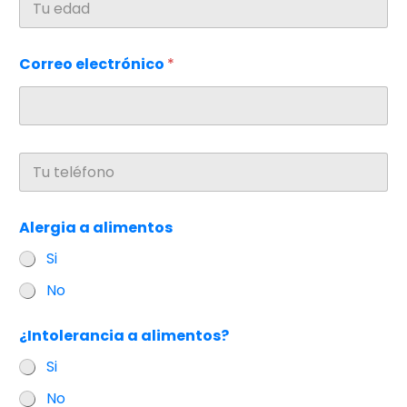
d
e
a
*
d
Correo electrónico
*
T
e
l
e
Alergia a alimentos
f
o
Si
n
o
No
*
¿Intolerancia a alimentos?
Si
No