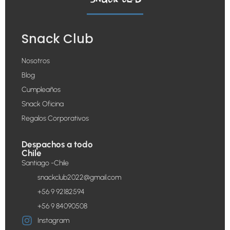
Snack Club
Nosotros
Blog
Cumpleaños
Snack Oficina
Regalos Corporativos
Despachos a todo
Chile
Santiago -Chile
snackclub2022@gmail.com
+56 9 92182594
+56 9 84090508
Instagram