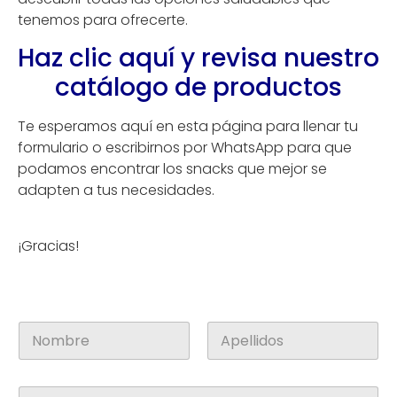
tenemos para ofrecerte.
Haz clic aquí y revisa nuestro
catálogo de productos
Te esperamos aquí en esta página para llenar tu
formulario
o escribirnos por WhatsApp para que
podamos encontrar los snacks que mejor se
adapten a tus necesidades.
¡Gracias!
N
o
m
Nombre
Apellidos
b
E
r