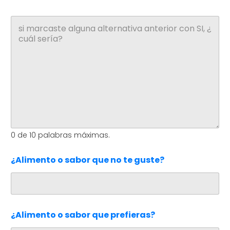
P
á
r
r
a
f
o
d
e
t
e
x
0 de 10 palabras máximas.
t
o
¿Alimento o sabor que no te guste?
¿Alimento o sabor que prefieras?