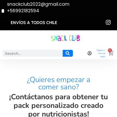
snackclub2022@gmail.com​
+56992182594
ENVÍOS A TODOS CHILE
0
Registro /
Inicio de
sesión​
¿Quieres empezar a
comer sano?
¡Contáctanos para obtener tu
pack personalizado creado
por nutricionistas!