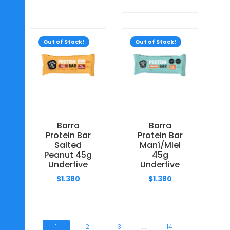
Out of Stock!
Out of Stock!
Barra
Barra
Protein Bar
Protein Bar
Salted
Maní/Miel
Peanut 45g
45g
Underfive
Underfive
$
1.380
$
1.380
...
1
2
3
14