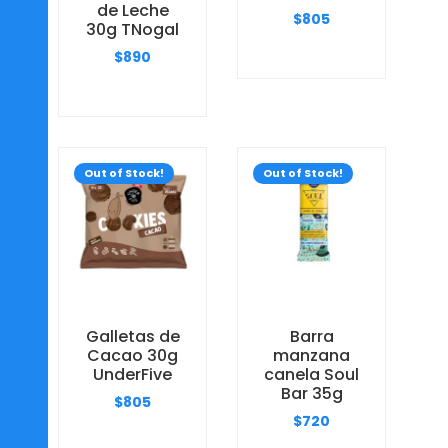
de Leche
$
805
30g TNogal
$
890
Out of Stock!
Out of Stock!
Galletas de
Barra
Cacao 30g
manzana
UnderFive
canela Soul
Bar 35g
$
805
$
720