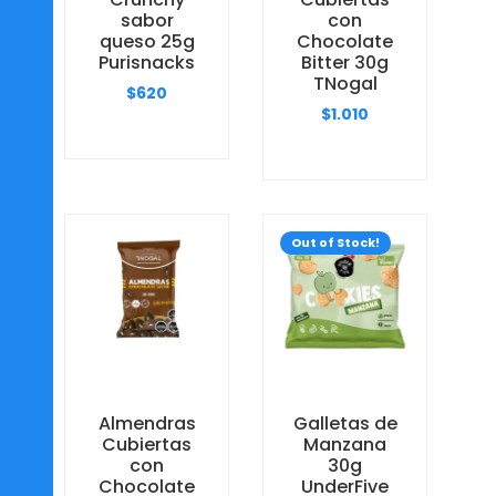
sabor
con
queso 25g
Chocolate
Purisnacks
Bitter 30g
TNogal
$
620
$
1.010
Out of Stock!
Almendras
Galletas de
Cubiertas
Manzana
con
30g
Chocolate
UnderFive