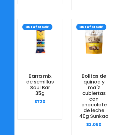
Out of Stock!
Out of Stock!
Barra mix
Bolitas de
de semillas
quinoa y
Soul Bar
maíz
35g
cubiertas
con
$
720
chocolate
de leche
40g Sunkao
$
2.080