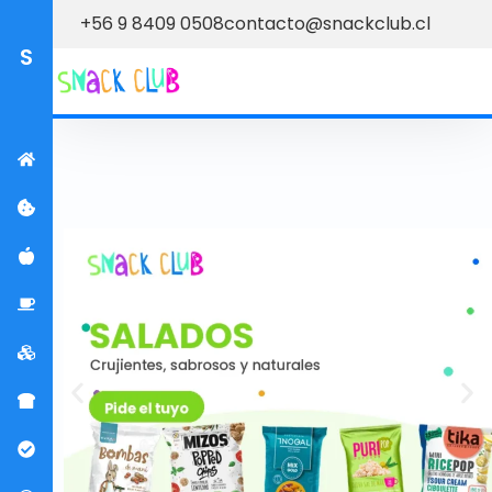
+56 9 8409 0508
contacto@snackclub.cl
S