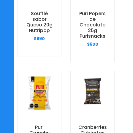
Soufflé
Puri Popers
sabor
de
Queso 20g
Chocolate
Nutripop
25g
Purisnacks
$
990
$
600
Puri
Cranberries
Crunchy
Cubiertas