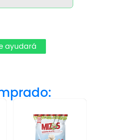
e ayudará ​
omprado: