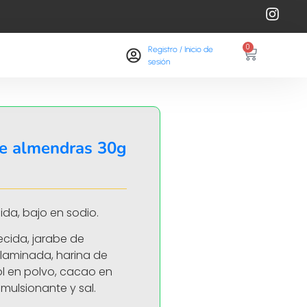
0
Registro / Inicio de
sesión​
te almendras 30g
da, bajo en sodio.
ecida, jarabe de
a laminada, harina de
ol en polvo, cacao en
mulsionante y sal.