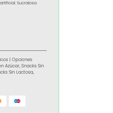
rtificial. Sucralosa.
icos | Opciones
en Azúcar
,
Snacks Sin
cks Sin Lactosa
,