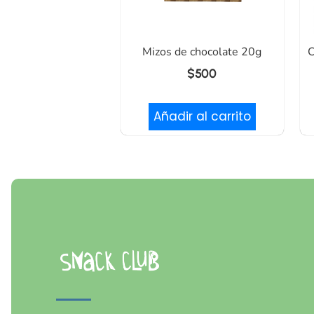
Mizos de chocolate 20g
C
$
500
Añadir al carrito