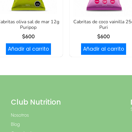
abritas oliva sal de mar 12g
Cabritas de coco vainilla 25
Puripop
Puri
$
600
$
600
Añadir al carrito
Añadir al carrito
Club Nutrition
Nosotros
Blog