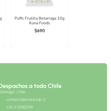
g
Puffs Frutilla Betarraga 10g
Kuna Foods
$
690
Despachos a todo Chile
Santiago -Chile
contacto@snackclub.cl
+56 9 92182594