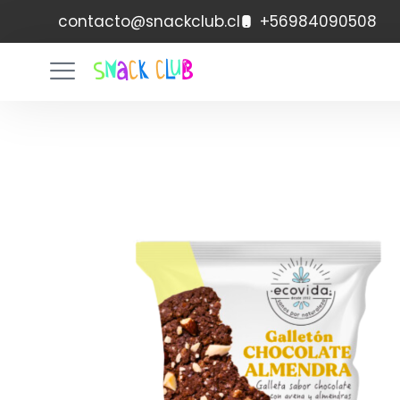
contacto@snackclub.cl
+56984090508