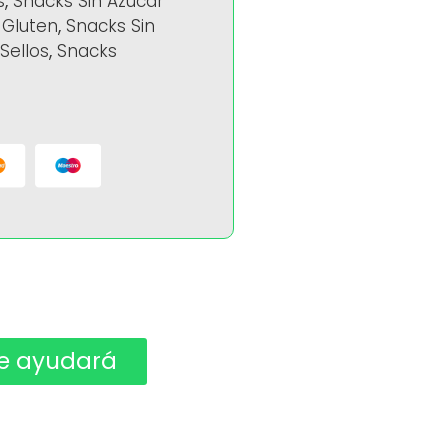
s
,
Snacks Sin Azúcar
 Gluten
,
Snacks Sin
Sellos
,
Snacks
e ayudará ​