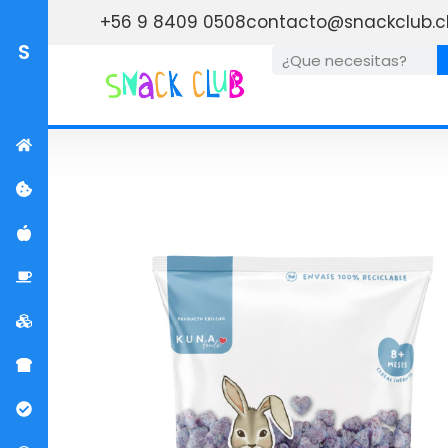
+56 9 8409 0508
contacto@snackclub.c
S