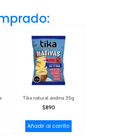
omprado:
a
Tika natural andina 35g
$
890
Añadir al carrito