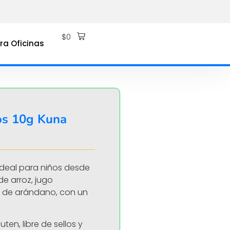
$
0
ra Oficinas
os 10g Kuna
, ideal para niños desde
de arroz, jugo
 de arándano, con un
uten, libre de sellos y