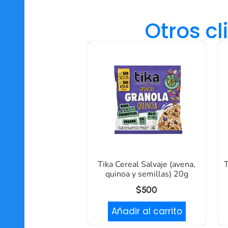
Otros c
Tika Cereal Salvaje (avena,
T
quinoa y semillas) 20g
$
500
Añadir al carrito