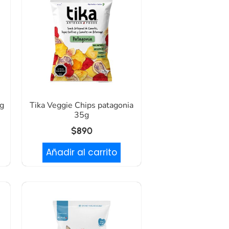
5g
Tika Veggie Chips patagonia
35g
$
890
Añadir al carrito