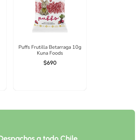
Puffs Frutilla Betarraga 10g
Kuna Foods
$
690
Despachos a todo Chile