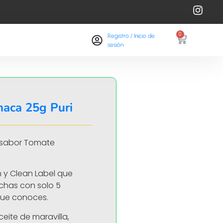
0
Registro / Inicio de
sesión​
haca 25g Puri
n sabor Tomate
n y Clean Label que
echas con solo 5
que conoces.
eite de maravilla,