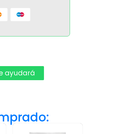
e ayudará ​
omprado: