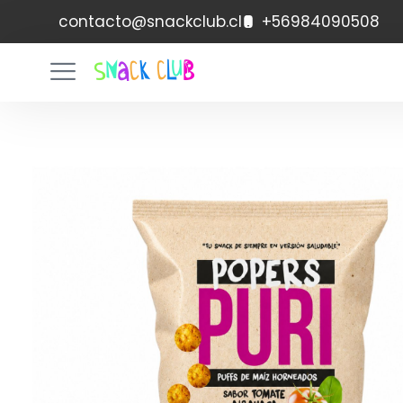
contacto@snackclub.cl
+56984090508