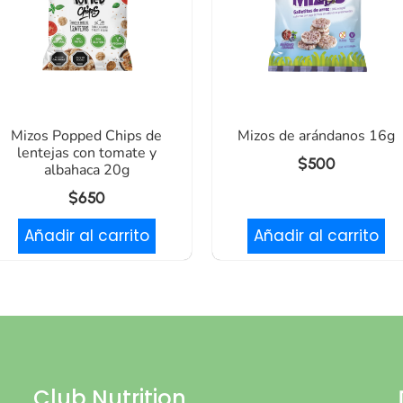
Mizos Popped Chips de
Mizos de arándanos 16g
lentejas con tomate y
$
500
albahaca 20g
$
650
Añadir al carrito
Añadir al carrito
Club Nutrition