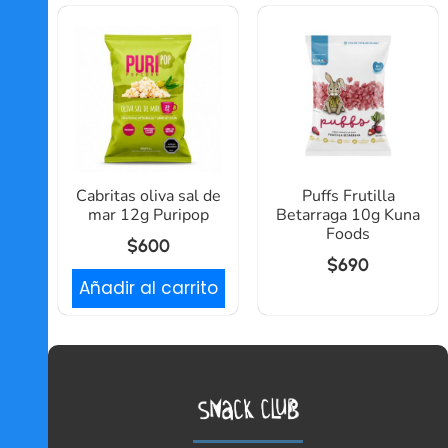
Cabritas oliva sal de
Puffs Frutilla
mar 12g Puripop
Betarraga 10g Kuna
Foods
$
600
$
690
Añadir al carrito