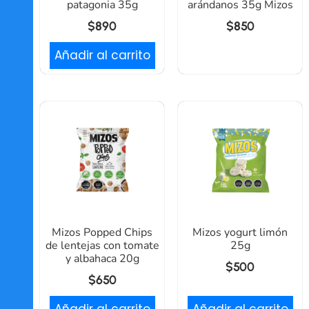
patagonia 35g
arándanos 35g Mizos
$
890
$
850
Añadir al carrito
Mizos Popped Chips
Mizos yogurt limón
de lentejas con tomate
25g
y albahaca 20g
$
500
$
650